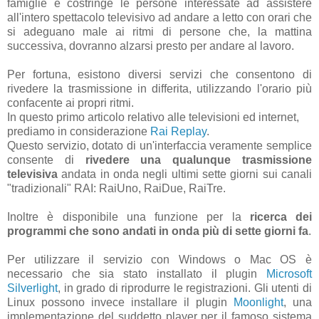
famiglie e costringe le persone interessate ad assistere
all'intero spettacolo televisivo ad andare a letto con orari che
si adeguano male ai ritmi di persone che, la mattina
successiva, dovranno alzarsi presto per andare al lavoro.
Per fortuna, esistono diversi servizi che consentono di
rivedere la trasmissione in differita, utilizzando l'orario più
confacente ai propri ritmi.
In questo primo articolo relativo alle televisioni ed internet,
prediamo in considerazione
Rai Replay
.
Questo servizio, dotato di un'interfaccia veramente semplice
consente di
rivedere una qualunque trasmissione
televisiva
andata in onda negli ultimi sette giorni sui canali
"tradizionali" RAI: RaiUno, RaiDue, RaiTre.
Inoltre è disponibile una funzione per la
ricerca dei
programmi che sono andati in onda più di sette giorni fa
.
Per utilizzare il servizio con Windows o Mac OS è
necessario che sia stato installato il plugin
Microsoft
Silverlight
, in grado di riprodurre le registrazioni. Gli utenti di
Linux possono invece installare il plugin
Moonlight
, una
implementazione del suddetto player per il famoso sistema